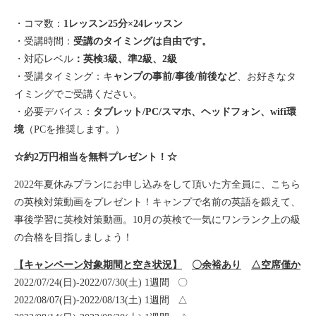
・コマ数：
1レッスン25分×24レッスン
・受講時間：
受講のタイミングは自由です。
・対応レベル
：英検3級、準2級、2級
・受講タイミング：キ
ャンプの事前/事後/前後など
、お好きなタ
イミングでご受講ください。
・必要デバイス：
タブレット/PC/スマホ、ヘッドフォン、wifi環
境
（PCを推奨します。）
☆約2万円相当を無料プレゼント！☆
2022年夏休みプランにお申し込みをして頂いた方全員に、こちら
の英検対策動画をプレゼント！キャンプで名前の英語を鍛えて、
事後学習に英検対策動画。10月の英検で一気にワンランク上の級
の合格を目指しましょう！
【キャンペーン対象期間と空き状況】
〇余裕あり
△空席僅か
2022/07/24(日)-2022/07/30(土) 1週間 〇
2022/08/07(日)-2022/08/13(土) 1週間 △