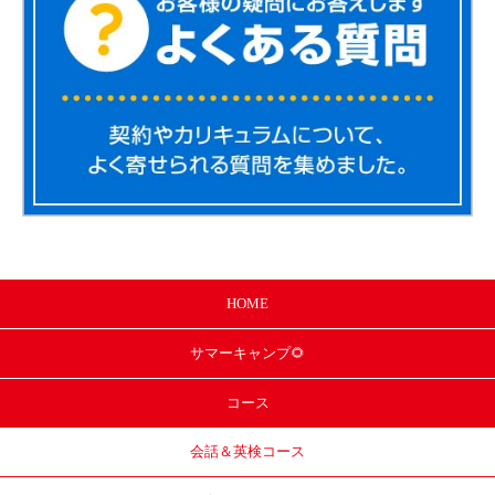
HOME
サマー
キャンプ🌻
コース
会話＆英検コース