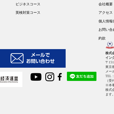
ビジネスコース
会社概要
英検対策コース
アクセス
個人情報
お問い合
約款
株式
イン
〒151
東京都
メー
TEL：
（受付
※本
株式
ます