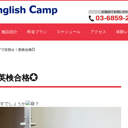
施設紹介
料金プラン
スケジュール
アクセス
体験レ
で目指せ！英検合格💮
検合格💮
ますでしょうか
？