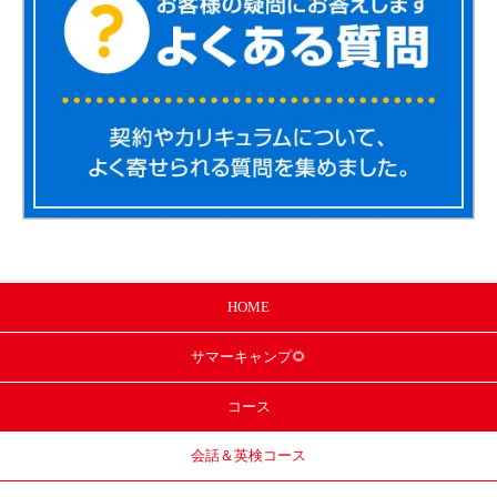
HOME
サマー
キャンプ🌻
コース
会話＆英検コース