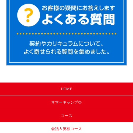
HOME
サマー
キャンプ🌻
コース
会話＆英検コース