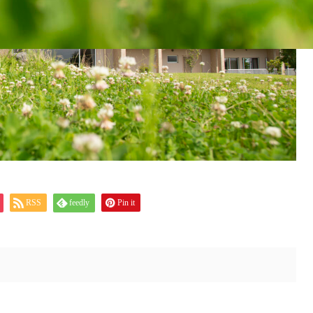
RSS
feedly
Pin it