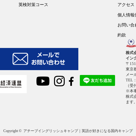
英検対策コース
アクセス
個人情報
お問い合
約款
株式
イン
〒151
東京都
メー
TEL：
（受付
※本
株式
ます
Copyright ©
アチーブイングリッシュキャンプ｜英語が好きになる国内キャンプ