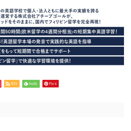
RSS
feedly
Pin it