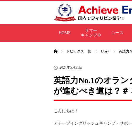
サマー
HOME
コース
キャンプ🌻
ホーム
トピックス一覧
Diary
英語力
2024年5月31日
英語力No.1のオラ
が進むべき道は？＃
こんにちは！
アチーブイングリッシュキャンプ・サポー