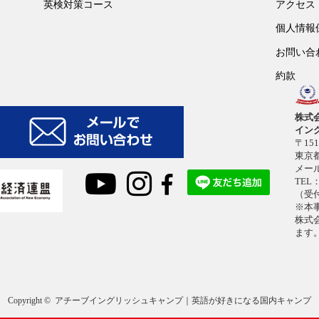
英検対策コース
アクセス
個人情報
お問い合
約款
株式
イン
〒151
東京都
メー
TEL：
（受付
※本
株式
ます
Copyright ©
アチーブイングリッシュキャンプ｜英語が好きになる国内キャンプ