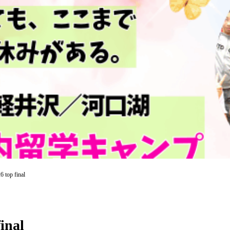
 top final
inal