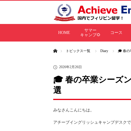
サマー
HOME
コース
キャンプ🌻
ホーム
トピックス一覧
Diary
🎓 春
2026年2月26日
🎓 春の卒業シーズ
選
みなさんこんにちは。
アチーブイングリッシュキャンプデスクで