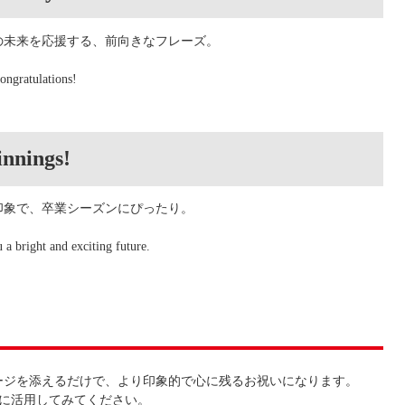
の未来を応援する、前向きなフレーズ。
ongratulations!
innings!
印象で、卒業シーズンにぴったり。
a bright and exciting future.
ージを添えるだけで、より印象的で心に残るお祝いになります。
稿に活用してみてください。