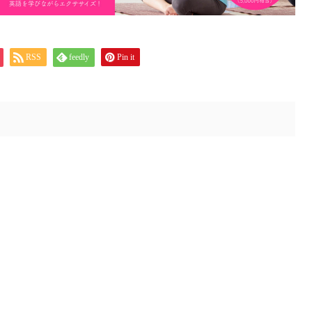
RSS
feedly
Pin it