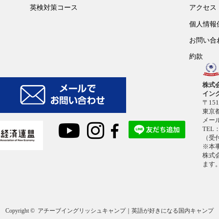
英検対策コース
アクセス
個人情報
お問い合
約款
株式
イン
〒151
東京都
メー
TEL：
（受付
※本
株式
ます
Copyright ©
アチーブイングリッシュキャンプ｜英語が好きになる国内キャンプ