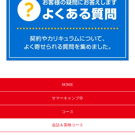
HOME
サマー
キャンプ🌻
コース
会話＆英検コース