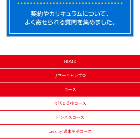
HOME
サマー
キャンプ🌻
コース
会話＆英検コース
ビジネスコース
Let’s try!
週末英語コース