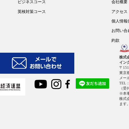
ビジネスコース
会社概要
英検対策コース
アクセス
個人情報
お問い合
約款
株式
イン
〒151
東京都
メー
TEL：
（受付
※本
株式
ます