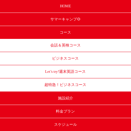
HOME
サマー
キャンプ🌻
コース
会話＆英検コース
ビジネスコース
Let’s try!
週末英語コース
超特急！
ビジネスコース
施設紹介
料金プラン
スケジュール