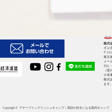
英検対策コース
アクセス
個人情報
お問い合
約款
株式
イン
〒151
東京都
メー
TEL：
（受付
※本
株式
ます
Copyright ©
アチーブイングリッシュキャンプ｜英語が好きになる国内キャンプ