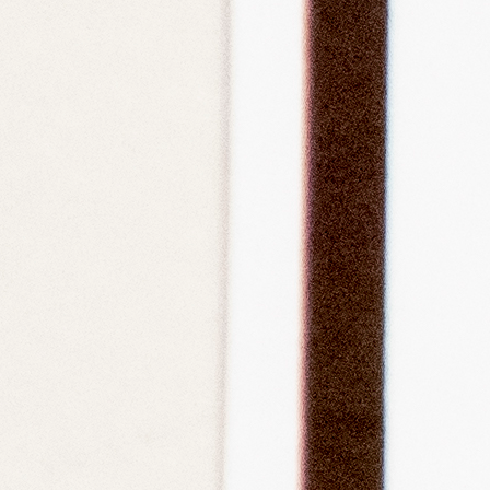
RSS
feedly
Pin it