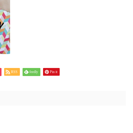
RSS
feedly
Pin it