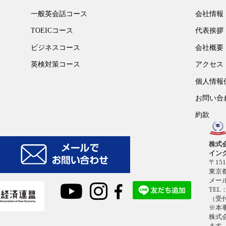
一般英会話コース
会社情報
TOEICコース
代表挨拶
ビジネスコース
会社概要
英検対策コース
アクセス
個人情報
お問い合
約款
株式
イン
〒151
東京都
メー
TEL：
（受付
※本
株式
ます