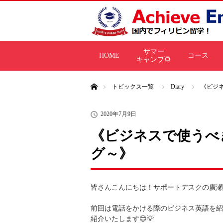
サマー
HOME
コース
キャンプ🌻
ホーム
トピックス一覧
Diary
《ビジ
2020年7月9日
《ビジネスで使うべ
グ～》
皆さんこんにちは！サポートデスクの廣瀬
前回は電話をかける際のビジネス英語を紹
紹介いたします😊💡