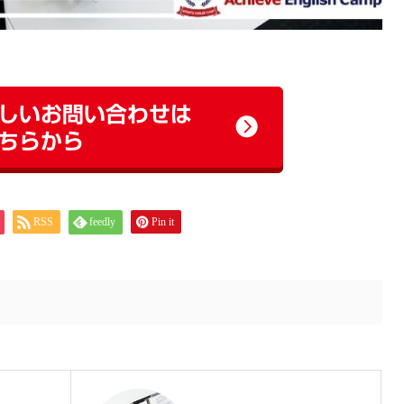
RSS
feedly
Pin it