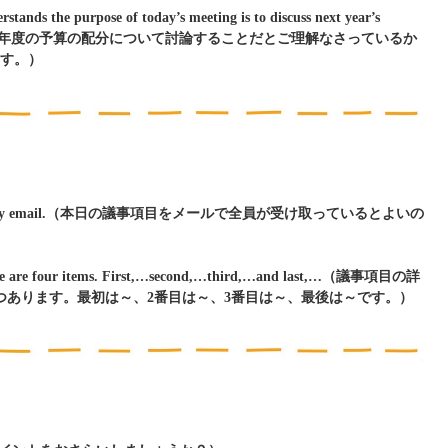
stands the purpose of today’s meeting is to discuss next year’s
会議の目的は来年度の予算の配分について討論することだとご理解なさっているか
す。）
 the agenda by email.（本日の議事項目をメールで全員が受け取っているとよいの
There are four items. First,…second,…third,…and last,…（議事項目の詳
つあります。最初は～、2番目は～、3番目は～、最後は～です。）