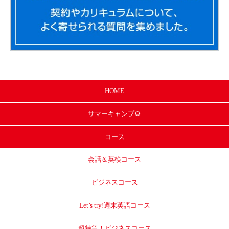
HOME
サマー
キャンプ🌻
コース
会話＆英検コース
ビジネスコース
Let’s try!
週末英語コース
超特急！
ビジネスコース