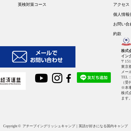
英検対策コース
アクセス
個人情報
お問い合
約款
株式
イン
〒151
東京都
メー
TEL：
（受付
※本
株式
ます
Copyright ©
アチーブイングリッシュキャンプ｜英語が好きになる国内キャンプ