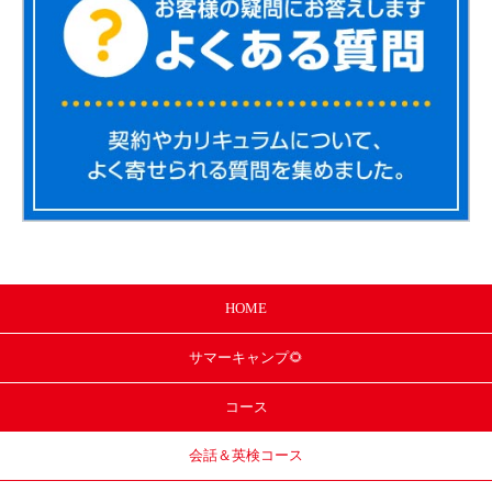
HOME
サマー
キャンプ🌻
コース
会話＆英検コース