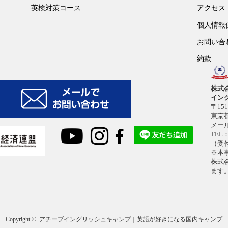
英検対策コース
アクセス
個人情報
お問い合
約款
株式
イン
〒151
東京都
メー
TEL：
（受付
※本
株式
ます
Copyright ©
アチーブイングリッシュキャンプ｜英語が好きになる国内キャンプ