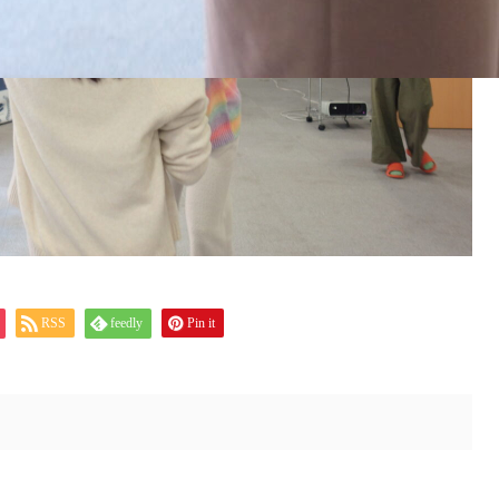
RSS
feedly
Pin it