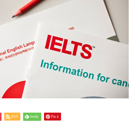
RSS
feedly
Pin it