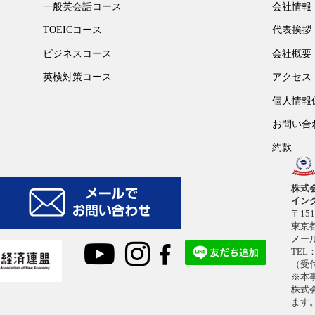
一般英会話コース
会社情報
TOEICコース
代表挨拶
ビジネスコース
会社概要
英検対策コース
アクセス
個人情報
お問い合
約款
株式
イン
〒151
東京都
メー
TEL：
（受付
※本
株式
ます