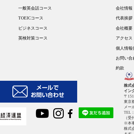
一般英会話コース
会社情報
TOEICコース
代表挨拶
ビジネスコース
会社概要
英検対策コース
アクセス
個人情報
お問い合
約款
株式
イン
〒151
東京都
メー
TEL：
（受付
※本
株式
ます