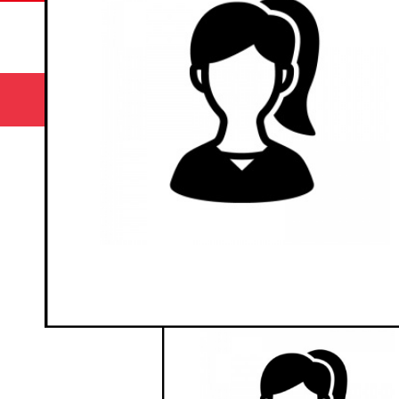
サマー
HOME
コース
キャンプ🌻
ホーム
yuna.t
yuna.t