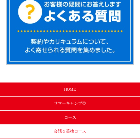
HOME
サマー
キャンプ🌻
コース
会話＆英検コース