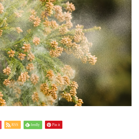
RSS
feedly
Pin it