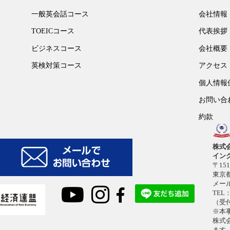
一般英会話コース
会社情報
TOEICコース
代表挨拶
ビジネスコース
会社概要
英検対策コース
アクセス
個人情報
お問い合
約款
株式
イン
〒151
東京都
メー
TEL：
（受付
※本
株式
ます