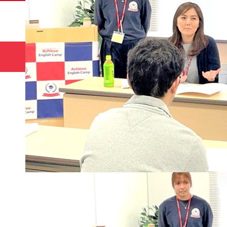
サマー
HOME
コース
キャンプ🌻
ホーム
debate
debate