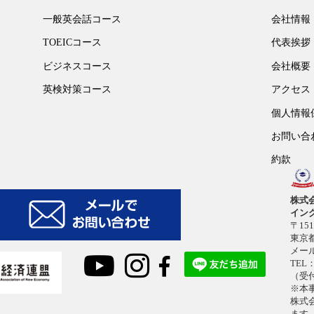
一般英会話コース
会社情報
TOEICコース
代表挨拶
ビジネスコース
会社概要
英検対策コース
アクセス
個人情報
お問い合
約款
株式
イン
〒151
東京都
メー
TEL：
（受付
※本
株式
ます