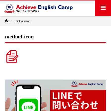
ホーム
method-icon
method-icon