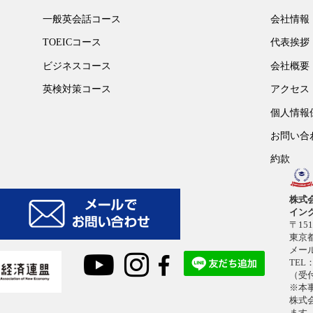
一般英会話コース
会社情報
TOEICコース
代表挨拶
ビジネスコース
会社概要
英検対策コース
アクセス
個人情報
お問い合
約款
株式
イン
〒151
東京都
メー
TEL：
（受付
※本
株式
ます