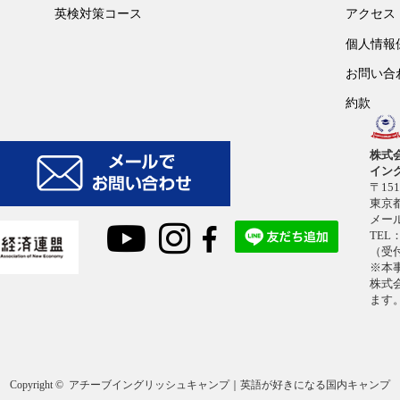
英検対策コース
アクセス
個人情報
お問い合
約款
株式
イン
〒151
東京都
メー
TEL：
（受付
※本
株式
ます
Copyright ©
アチーブイングリッシュキャンプ｜英語が好きになる国内キャンプ