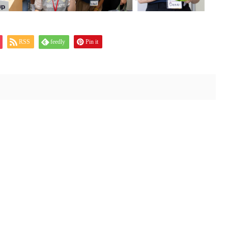
RSS
feedly
Pin it