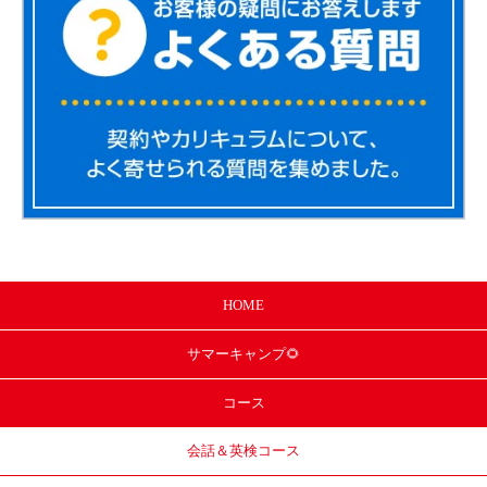
HOME
サマー
キャンプ🌻
コース
会話＆英検コース