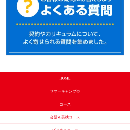
HOME
サマー
キャンプ🌻
コース
会話＆英検コース