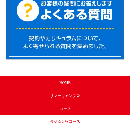
HOME
サマー
キャンプ🌻
コース
会話＆英検コース