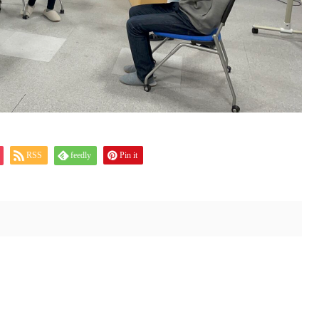
RSS
feedly
Pin it