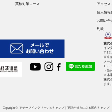
英検対策コース
アクセス
個人情報
お問い合
約款
株式
イン
〒151
東京都
メー
TEL：
（受付
※本
株式
ます
Copyright ©
アチーブイングリッシュキャンプ｜英語が好きになる国内キャンプ