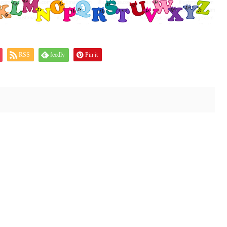
RSS
feedly
Pin it