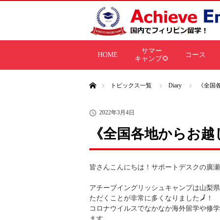
サマー
HOME
コース
キャンプ🌻
ホーム
トピックス一覧
Diary
《全国
2022年3月4日
《全国各地からお越
皆さんこんにちは！サポートデスクの廣瀬
アチーブイングリッシュキャンプは山梨県
ただくことが非常に多くなりました🗾！
コロナウイルスでなかなか海外留学や修学
ます。