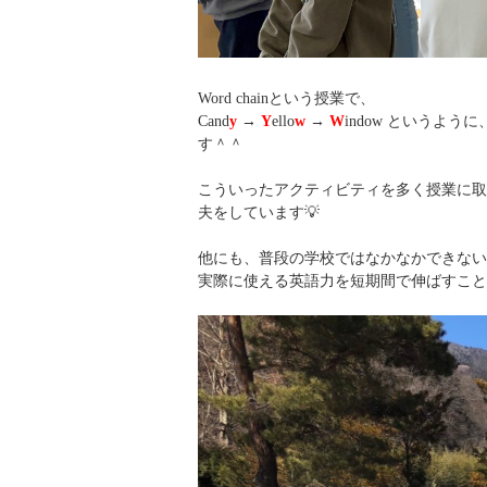
Word chainという授業で、
Cand
y
→
Y
ello
w
→
W
indow というよ
す＾＾
こういったアクティビティを多く授業に取
夫をしています💡
他にも、普段の学校ではなかなかできない
実際に使える英語力を短期間で伸ばすこと