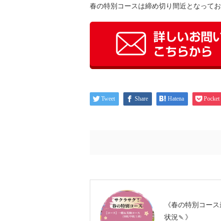
春の特別コースは締め切り間近となってお
Tweet
Share
Hatena
Pocket
《春の特別コース
状況🍡》