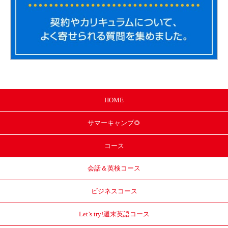
HOME
サマー
キャンプ🌻
コース
会話＆英検コース
ビジネスコース
Let’s try!
週末英語コース