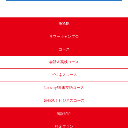
HOME
サマー
キャンプ🌻
コース
会話＆英検コース
ビジネスコース
Let’s try!
週末英語コース
超特急！
ビジネスコース
施設紹介
料金プラン