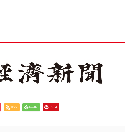
RSS
feedly
Pin it