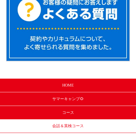
HOME
サマー
キャンプ🌻
コース
会話＆英検コース