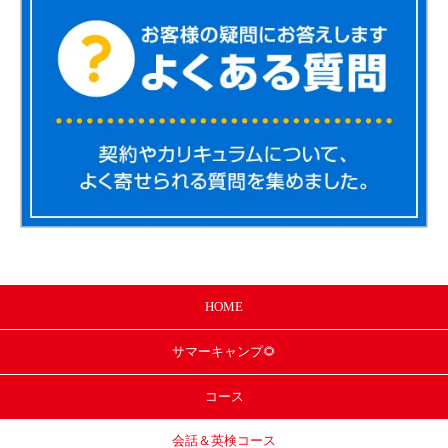
HOME
サマー
キャンプ🌻
コース
会話＆英検コース