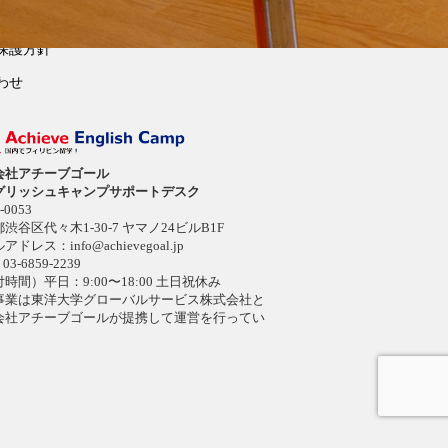
保護方針
わせ
会社アチーブゴール
グリッシュキャンプサポートデスク
-0053
渋谷区代々木1-30-7 ヤマノ24ビルB1F
ルアドレス：
info@achievegoal.jp
03-6859-2239
時間）平日：9:00〜18:00 土日祝休み
事業は東洋大学グローバルサービス株式会社と
会社アチーブゴールが提携して運営を行ってい
。