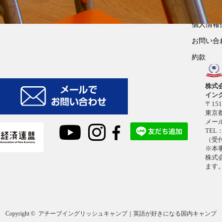
英検対策コース
アクセス
個人情報
お問い合
約款
株式
イン
〒151
東京都
メー
TEL：
（受付
※本
株式
ます
Copyright ©
アチーブイングリッシュキャンプ｜英語が好きになる国内キャンプ