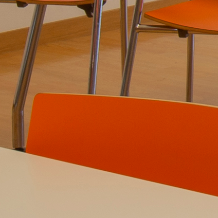
RSS
feedly
Pin it