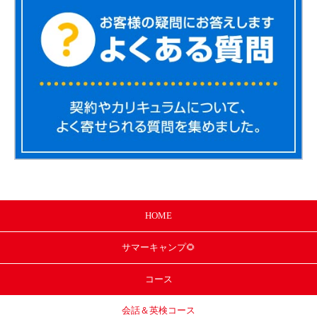
HOME
サマー
キャンプ🌻
コース
会話＆英検コース