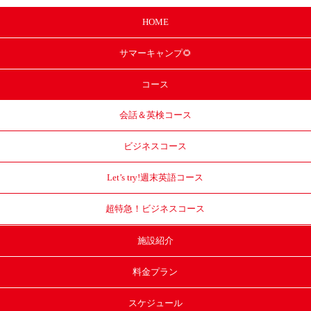
HOME
サマー
キャンプ🌻
コース
会話＆英検コース
ビジネスコース
Let’s try!
週末英語コース
超特急！
ビジネスコース
施設紹介
料金プラン
スケジュール