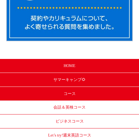
HOME
サマー
キャンプ🌻
コース
会話＆英検コース
ビジネスコース
Let’s try!
週末英語コース