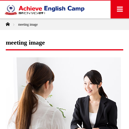
ホーム
meeting image
meeting image