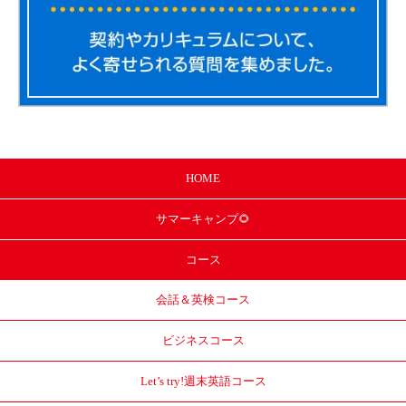
HOME
サマー
キャンプ🌻
コース
会話＆英検コース
ビジネスコース
Let’s try!
週末英語コース