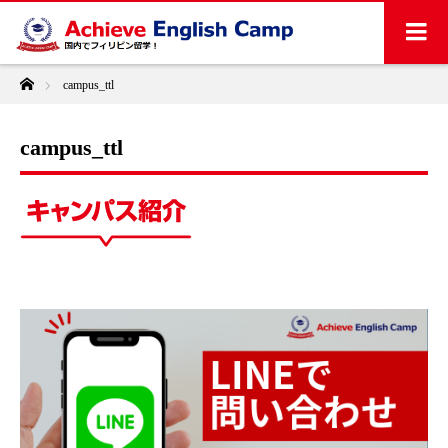
ホーム
campus_ttl
campus_ttl