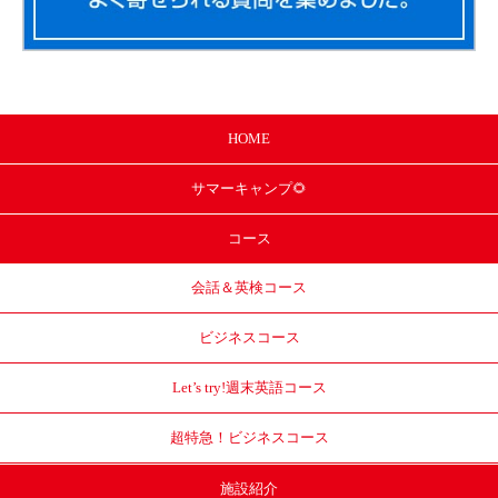
HOME
サマー
キャンプ🌻
コース
会話＆英検コース
ビジネスコース
Let’s try!
週末英語コース
超特急！
ビジネスコース
施設紹介