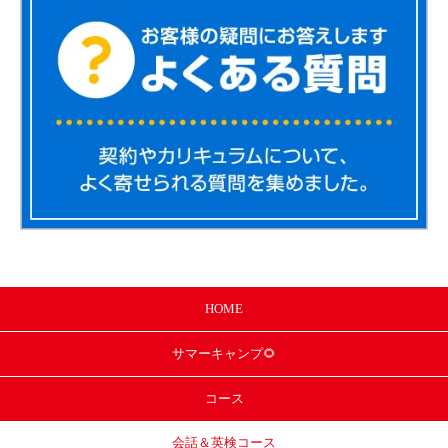
HOME
サマー
キャンプ🌻
コース
会話＆英検コース