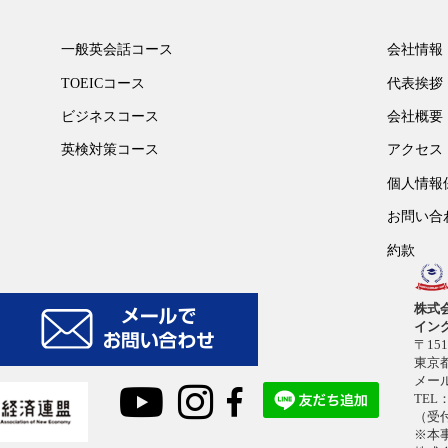
一般英会話コース
会社情報
TOEICコース
代表挨拶
ビジネスコース
会社概要
英検対策コース
アクセス
個人情報
お問い合
約款
株式
イン
〒151
東京都
メー
TEL：
（受付
※本