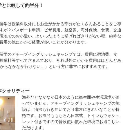
学と比較して約半分！
留学は授業料以外にもお金がかかる部分がたくさんあることをご存
すが？パスポート申請、ビザ費用、航空券、海外保険、食費、交通
現地でのお小遣い…といったように挙げればきりがない程、純粋な
費用の他にかかる経費が多いことが分かります。
留学のアチーブイングリッシュキャンプでは、費用に宿泊費、食
授業料等すべて含まれており、それ以外にかかる費用はほとんどあ
からなかなか行けない…」という方に非常におすすめです。
本クオリティー
海外だとなかなか日本のように衛生面や生活環境が整
っていません。アチーブイングリッシュキャンプの施
設は、清掃も行き届いており非常にきれいなことが特
徴です。お風呂ももちろん日本式、トイレもウォシュ
レット付きですので普段使い慣れた環境でお過ごしい
ただけます。