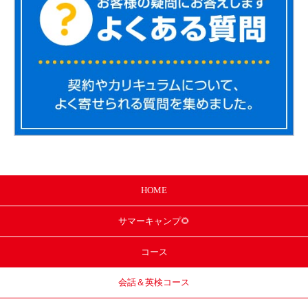
HOME
サマー
キャンプ🌻
コース
会話＆英検コース